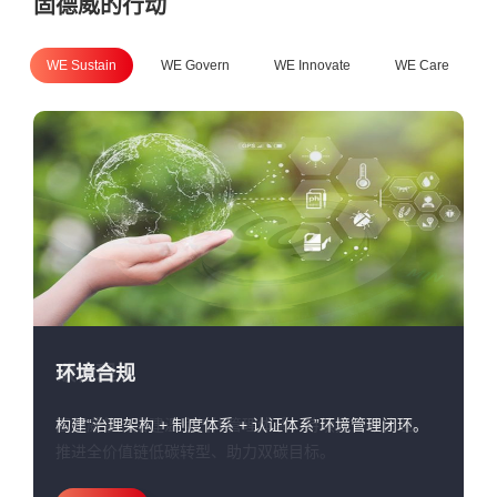
固德威的行动
WE Sustain
WE Govern
WE Innovate
WE Care
碳管理
构建“治理架构 + 制度体系 + 认证体系”环境管理闭环。
固德威依规搭建温室气体管理体系，持续完善碳管理、
公司以绿色设计与全价值链减碳为目标，持续推进产品
固德威深植绿色发展理念，将资源精细化管理与循环经
推进全价值链低碳转型、助力双碳目标。
环境信息透明化。
济思维融入运营条线，为构建清洁低碳、安全高效的管
理运营赋能增效。